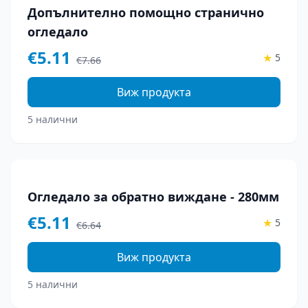
-
33
%
Допълнително помощно странично
огледало
€
5.11
★
5
€
7.66
Виж продукта
5 налични
-
23
%
Огледало за обратно виждане - 280мм
€
5.11
★
5
€
6.64
Виж продукта
5 налични