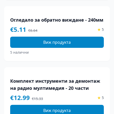
-
23
%
Огледало за обратно виждане - 240мм
€
5.11
★
5
€
6.64
Виж продукта
5 налични
-
15
%
Комплект инструменти за демонтаж
на радио мултимедия - 20 части
€
12.99
★
5
€
15.33
Виж продукта