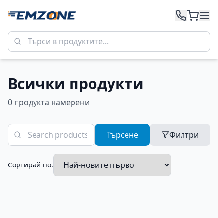
Всички продукти
0
продукт
а
намерени
Търсене
Филтри
Сортирай по: